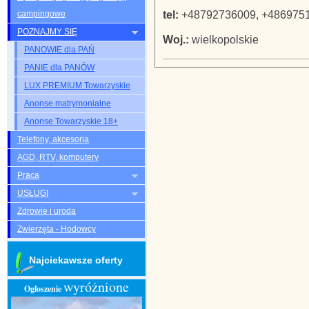
campingowe
tel:
+48792736009, +486975
POZNAJMY SIĘ
Woj.:
wielkopolskie
PANOWIE dla PAŃ
PANIE dla PANÓW
LUX PREMIUM Towarzyskie
Anonse matrymonialne
Anonse Towarzyskie 18+
Telefony, akcesoria
AGD, RTV, komputery
Praca
USŁUGI
Zdrowie i uroda
Zwierzęta - Hodowcy
Najciekawsze oferty
wyróżnione
Ogłoszenie