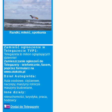
Randki, miłość, spotkania
Zamieść ogłoszenie w
Telegazecie TVP1-
Telegazeta to milion oglądających
dziennie!
Zamieszczanie ogłoszeń do
Telegazety
- telefonicznie, faxem,
poprzez formularz na
www.otokolo.pl
Dział Autogiełda:
Auta osobowe, ciężarowe,
naczepy, maszyny rolnicze
maszyny budowlane,
Inne działy:
nieruchomości, turystyka, praca,
hodowcy
Dodaj do Telegazety