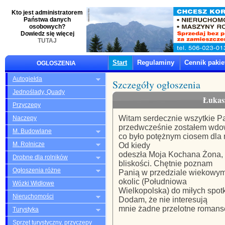
Kto jest administratorem
Państwa danych
osobowych?
Dowiedz się więcej
TUTAJ
Start
Regulaminy
Cennik paki
OGLOSZENIA
Autogiełda
Szczegóły ogłoszenia
Jednoślady, Quady
Łukasz
Przyczepy
Witam serdecznie wszytkie Pan
Naczepy
przedwcześnie zostałem wd
M. Budowlane
co było potężnym ciosem dla m
M. Rolnicze
Od kiedy
odeszła Moja Kochana Żona, ba
Drobne dla rolników
bliskości. Chętnie poznam
Ogłoszenia różne
Panią w przedziale wiekowym 
okolic (Południowa
Wózki Widłowe
Wielkopolska) do miłych spotka
Nieruchomości
Dodam, że nie interesują
mnie żadne przelotne romanse
Turystyka
Sprzęt turystyczny, przyczepy